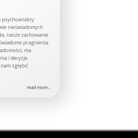
a psychoanalizy
ywie nieświadomych
da, nasze zachowanie
eświadome pragnienia
wiadomości, ma
a i decyzje.
 nam zgłębić
read more...