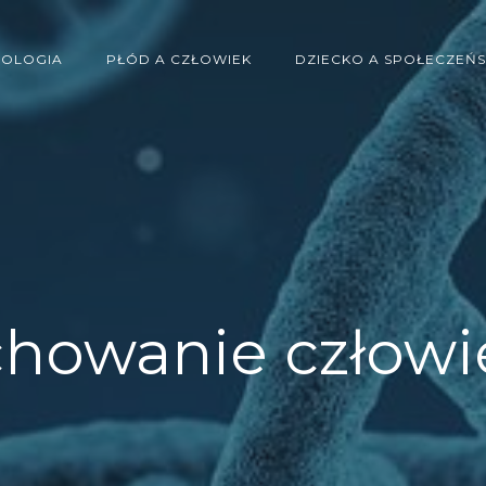
IOLOGIA
PŁÓD A CZŁOWIEK
DZIECKO A SPOŁECZEŃ
chowanie człowi