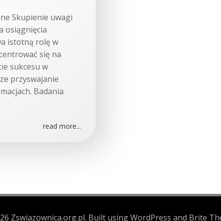
jne Skupienie uwagi
 osiągnięcia
a istotną rolę w
ncentrować się na
cie sukcesu w
sze przyswajanie
ormacjach. Badania
read more...
26 Zswiazownica.org.pl. Built using WordPress and Brite Th