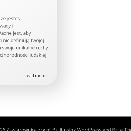
że jesteś
wady i
Ważne jest, aby
 nie definiują twojej
a swoje unikalne cechy
różnorodności ludzkiej
read more...
26 Zswiazownica.org.pl. Built using WordPress and Brite Th